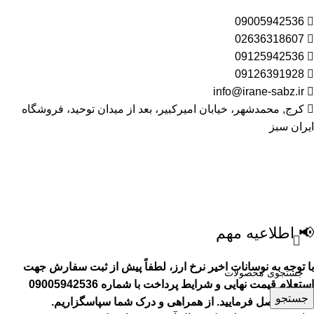
09005942536
02636318607
09125942536
09126391928
info@irane-sabz.ir
کرج, محمدشهر، خیابان امیرکبیر، بعد از میدان توحید، فروشگاه
ایران سبز
📢 اطلاعیه مهم
با توجه به نوسانات اخیر نرخ ارز، لطفاً پیش از ثبت سفارش جهت
استعلام قیمت نهایی و شرایط پرداخت با شماره 09005942536
جستجو
تماس حاصل فرمایید.
از همراهی و درک شما سپاسگزاریم.