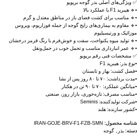
✅ ویژگی‌های اصلی بذر گوجه بریویو
•🔹 هیبرید F1 با عملکرد بالا
•🔹 مناسب برای کشت فضای باز در مناطق معتدل و گرم
•🔹 مقاوم به بیماری‌های رایج گوجه از جمله فوزاریوم، ویروس
موزائیک و ورتیسیلیوم
•🔹 تولید میوه یکنواخت، سفت و خوش‌فرم با رنگ قرمز درخشان
•🔹 عمر انبارداری مناسب و تحمل خوب در حمل‌ونقل
✅ مشخصات فنی رقم بریویو
•نوع بذر: هیبرید F1
•فصل کشت: بهار و تابستان
•مدت برداشت: ۷۰ تا ۸۰ روز پس از نشا
•میانگین عملکرد: ۷۰ تا ۹۰ تن در هکتار
•مناسب مصرف: تازه‌خوری، بازار روز، صنعتی
•شرکت تولیدکننده: Seminis
•کشور سازنده: هلند
شناسه محصول:
IRAN-GOJE-BRV-F1-FZB-SMN
دسته:
بذر
,
گوجه