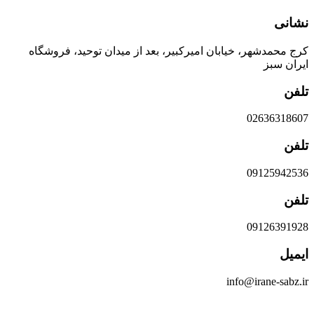
نشانی
کرج محمدشهر، خیابان امیرکبیر، بعد از میدان توحید، فروشگاه
ایران سبز
تلفن
02636318607
تلفن
09125942536
تلفن
09126391928
ایمیل
info@irane-sabz.ir