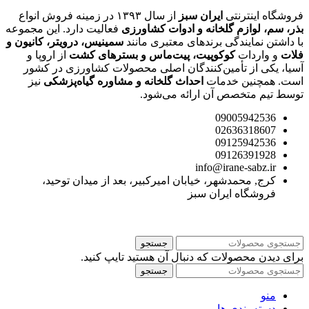
فروشگاه اینترنتی
ایران سبز
از سال ۱۳۹۳ در زمینه فروش انواع
بذر، سم، لوازم گلخانه و ادوات کشاورزی
فعالیت دارد. این مجموعه
با داشتن نمایندگی برندهای معتبری مانند
سمینیس، درویتر، کانیون و
فلات
و واردات
کوکوپیت، پیت‌ماس و بسترهای کشت
از اروپا و
آسیا، یکی از تأمین‌کنندگان اصلی محصولات کشاورزی در کشور
است. همچنین خدمات
احداث گلخانه و مشاوره گیاه‌پزشکی
نیز
توسط تیم متخصص آن ارائه می‌شود.
09005942536
02636318607
09125942536
09126391928
info@irane-sabz.ir
کرج, محمدشهر، خیابان امیرکبیر، بعد از میدان توحید،
فروشگاه ایران سبز
جستجو
برای دیدن محصولات که دنبال آن هستید تایپ کنید.
جستجو
منو
دسته بندی ها