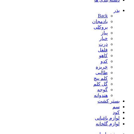
بذر
Back
بادمجان
بروکلی
پیاز
خیار
ذرت
فلفل
کاهو
کدو
خربزه
طالبی
کلم پیچ
گل کلم
گوجه
هندوانه
بستر کشت
سم
کود
لوازم باغبانی
لوازم گلخانه