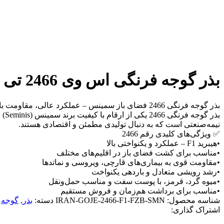
بذر گوجه فرنگی اس وی 2466 تی دی (SV2466TD F1) – فضای باز – هیبرید F1 – برند سمینس Seminis
بذر گوجه فرنگی 2466 فضای باز سمینس – عملکرد عالی، مقاومت بالا، بازارپسند
نیمه‌صنعتی است که به دنبال تولیدی مطمئن و اقتصادی هستند.
✅ ویژگی‌های کلیدی رقم 2466
•هیبرید F1 – عملکرد و یکنواختی بالا
•مناسب برای کشت فضای باز در اقلیم‌های مختلف
•مقاومت قوی به بیماری‌های قارچی، ویروسی و نماتدها
•رشد رویشی متعادل و باردهی یکنواخت
•میوه گرد، قرمز، با پوست سفت و مناسب حمل‌ونقل
•مناسب برای برداشت هم‌زمان و فروش مستقیم
شناسه محصول:
IRAN-GOJE-2466-F1-FZB-SMN
دسته:
بذر
,
گوجه
اشتراک گذاری: