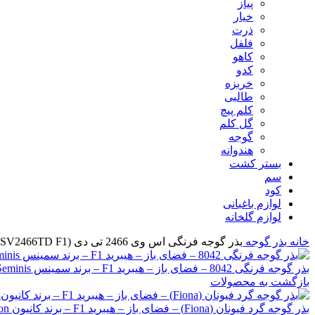
پیاز
خیار
ذرت
فلفل
کاهو
کدو
خربزه
طالبی
کلم پیچ
گل کلم
گوجه
هندوانه
بستر کشت
سم
کود
لوازم باغبانی
لوازم گلخانه
خانه
بذر
گوجه
بذر گوجه فرنگی اس وی 2466 تی دی (SV2466TD F1) – فضای باز – هیبرید F1 – برند سمینس Seminis
بذر گوجه فرنگی 8042 – فضای باز – هیبرید F1 – برند سمینس Seminis
بازگشت به محصولات
بذر گوجه گرد فیونان (Fiona) – فضای باز – هیبرید F1 – برند کانیون Canyon