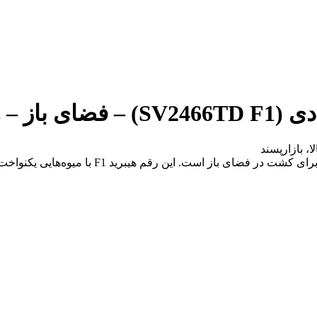
بذر گوجه فرنگی 2466 یکی از ارقام با کیفیت برن