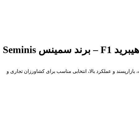
د سمینس (Seminis) برای کشت در فضای باز است. این رقم هیبرید F1 با میوه‌هایی یکنواخت، بازارپسند و عملکرد بالا، انتخابی مناسب برای کشاورزان تجاری و