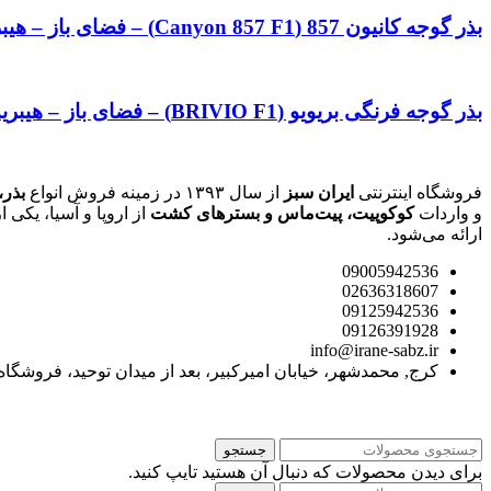
بذر گوجه کانیون 857 (Canyon 857 F1) – فضای باز – هیبرید F1 – برند کانیون Canyon
بذر گوجه فرنگی بریویو (BRIVIO F1) – فضای باز – هیبرید F1 – برند سمینس Seminis
فروشگاه اینترنتی
ایران سبز
از سال ۱۳۹۳ در زمینه فروش انواع
بذر،
و واردات
کوکوپیت، پیت‌ماس و بسترهای کشت
از اروپا و آسیا، یک
ارائه می‌شود.
09005942536
02636318607
09125942536
09126391928
info@irane-sabz.ir
کرج, محمدشهر، خیابان امیرکبیر، بعد از میدان توحید، فروشگاه
جستجو
برای دیدن محصولات که دنبال آن هستید تایپ کنید.