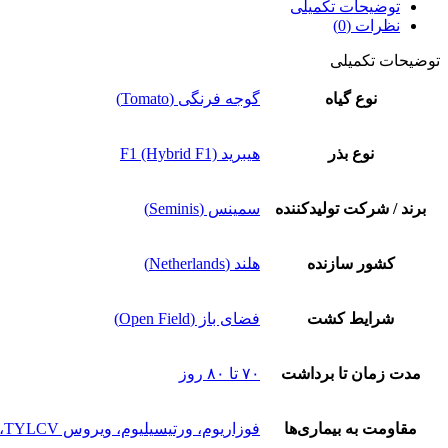
توضیحات تکمیلی
نظرات (0)
توضیحات تکمیلی
نوع گیاه
گوجه فرنگی (Tomato)
نوع بذر
هیبرید F1 (Hybrid F1)
برند / شرکت تولیدکننده
سمینس (Seminis)
کشور سازنده
هلند (Netherlands)
شرایط کشت
فضای باز (Open Field)
مدت زمان تا برداشت
۷۰ تا ۸۰ روز
مقاومت به بیماری‌ها
فوزاریوم، ورتیسیلیوم، ویروس TYLCV، نماتد