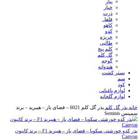
پیاز
خیار
ذرت
فلفل
کاهو
کدو
خربزه
طالبی
کلم پیچ
گل کلم
گوجه
هندوانه
بستر کشت
سم
کود
لوازم باغبانی
لوازم گلخانه
خانه
بذر
گل کلم
بذر گل کلم 6021 – فضای باز – هیبرید – برند
سمینس Seminis
بذر کدو خورشتی سکویا – فضای باز – هیبرید F1 – برند کانیون
Canyon