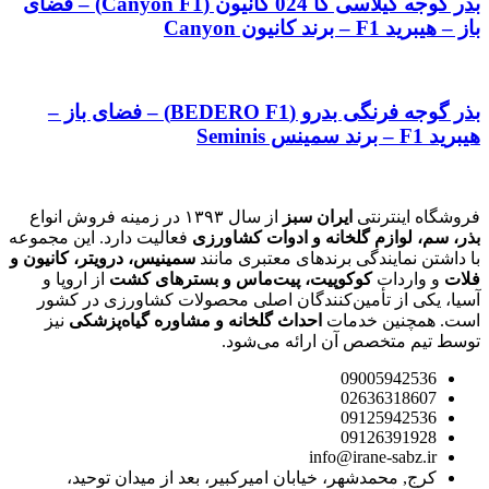
بذر گوجه گیلاسی کا 024 کانیون (Canyon F1) – فضای
باز – هیبرید F1 – برند کانیون Canyon
بذر گوجه فرنگی بدرو (BEDERO F1) – فضای باز –
هیبرید F1 – برند سمینس Seminis
فروشگاه اینترنتی
ایران سبز
از سال ۱۳۹۳ در زمینه فروش انواع
بذر، سم، لوازم گلخانه و ادوات کشاورزی
فعالیت دارد. این مجموعه
با داشتن نمایندگی برندهای معتبری مانند
سمینیس، درویتر، کانیون و
فلات
و واردات
کوکوپیت، پیت‌ماس و بسترهای کشت
از اروپا و
آسیا، یکی از تأمین‌کنندگان اصلی محصولات کشاورزی در کشور
است. همچنین خدمات
احداث گلخانه و مشاوره گیاه‌پزشکی
نیز
توسط تیم متخصص آن ارائه می‌شود.
09005942536
02636318607
09125942536
09126391928
info@irane-sabz.ir
کرج, محمدشهر، خیابان امیرکبیر، بعد از میدان توحید،