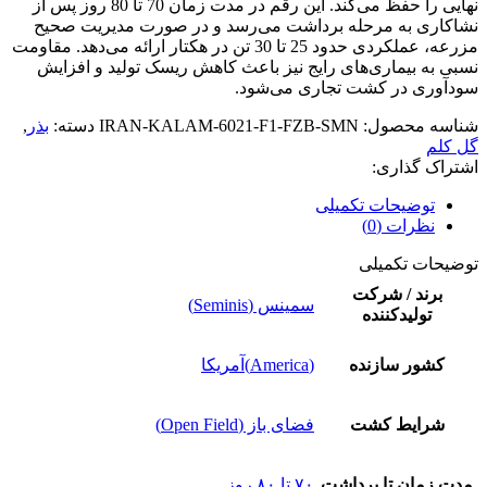
نهایی را حفظ می‌کند. این رقم در مدت زمان 70 تا 80 روز پس از
نشاکاری به مرحله برداشت می‌رسد و در صورت مدیریت صحیح
مزرعه، عملکردی حدود 25 تا 30 تن در هکتار ارائه می‌دهد. مقاومت
نسبی به بیماری‌های رایج نیز باعث کاهش ریسک تولید و افزایش
سودآوری در کشت تجاری می‌شود.
شناسه محصول:
IRAN-KALAM-6021-F1-FZB-SMN
دسته:
بذر
,
گل کلم
اشتراک گذاری:
توضیحات تکمیلی
نظرات (0)
توضیحات تکمیلی
برند / شرکت
سمینس (Seminis)
تولیدکننده
کشور سازنده
(America)آمریکا
شرایط کشت
فضای باز (Open Field)
مدت زمان تا برداشت
۷۰ تا ۸۰ روز