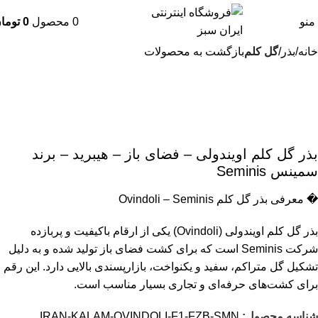
منو
0
محصول
0
توما
خانه
بذر
گل کلم
بازگشت به محصولات
بذر گل کلم اویندولی – فضای باز – هیبرید – برند
سمینس Seminis
� معرفی بذر گل کلم Ovindoli – Seminis
بذر گل کلم اویندولی (Ovindoli) یکی از ارقام باکیفیت و پربازده
شرکت Seminis است که برای کشت فضای باز تولید شده و به دلیل
تشکیل گل متراکم، سفید و یکنواخت، بازارپسندی بالایی دارد. این رقم
برای کشت‌های حرفه‌ای و تجاری بسیار مناسب است.
شناسه محصول:
IRAN-KALAM-OVINDOLI-F1-FZB-SMN