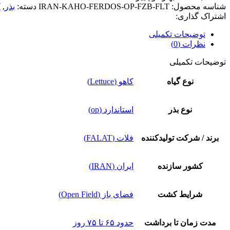
شناسه محصول:
IRAN-KAHO-FERDOS-OP-FZB-FLT
دسته:
بذر
,
ک
اشتراک گذاری:
توضیحات تکمیلی
نظرات (0)
توضیحات تکمیلی
نوع گیاه
کاهو (Lettuce)
نوع بذر
استاندارد (op)
برند / شرکت تولیدکننده
فلات (FALAT)
کشور سازنده
ایران (IRAN)
شرایط کشت
فضای باز (Open Field)
مدت زمان تا برداشت
حدود ۶۵ تا ۷۵ روز