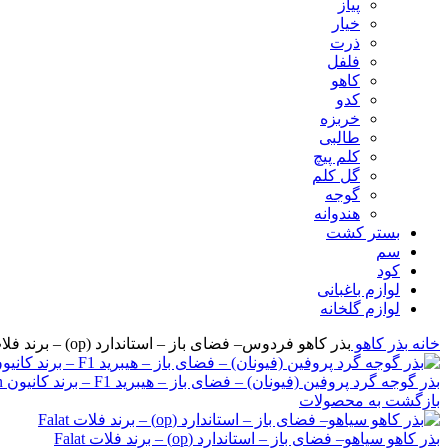
پیاز
خیار
ذرت
فلفل
کاهو
کدو
خربزه
طالبی
کلم پیچ
گل کلم
گوجه
هندوانه
بستر کشت
سم
کود
لوازم باغبانی
لوازم گلخانه
خانه
بذر
کاهو
بذر کاهو فردوس– فضای باز – استاندارد (op) – برند فلات Falat
بذر گوجه گرد پروفین (فیونان) – فضای باز – هیبرید F1 – برند کانیون Canyon
بازگشت به محصولات
بذر کاهو سیاهو– فضای باز – استاندارد (op) – برند فلات Falat