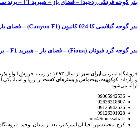
بذر گوجه فرنگی ردجیدا – فضای باز – هیبرید F1 – برند سمینس Seminis
بذر گوجه گیلاسی کا 024 کانیون (Canyon F1) – فضای باز – هیبرید F1 – برند کانیون Canyon
بذر گوجه گرد فیونان (Fiona) – فضای باز – هیبرید F1 – برند کانیون Canyon
فروشگاه اینترنتی
ایران سبز
از سال ۱۳۹۳ در زمینه فروش انواع
بذر،
و واردات
کوکوپیت، پیت‌ماس و بسترهای کشت
از اروپا و آسیا، یک
ارائه می‌شود.
09005942536
02636318607
09125942536
09126391928
info@irane-sabz.ir
کرج, محمدشهر، خیابان امیرکبیر، بعد از میدان توحید، فروشگاه