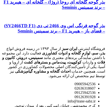
بذر گوجه گلخانه ای روجا (روژا) – گلخانه ای – هیبرید F1
– برند سمینس Seminis
بذر گوجه فرنگی اس وی 2466 تی دی (SV2466TD F1)
– فضای باز – هیبرید F1 – برند سمینس Seminis
فروشگاه اینترنتی
ایران سبز
از سال ۱۳۹۳ در زمینه فروش انواع
بذر، سم، لوازم گلخانه و ادوات کشاورزی
فعالیت دارد. این مجموعه
با داشتن نمایندگی برندهای معتبری مانند
سمینیس، درویتر، کانیون و
فلات
و واردات
کوکوپیت، پیت‌ماس و بسترهای کشت
از اروپا و
آسیا، یکی از تأمین‌کنندگان اصلی محصولات کشاورزی در کشور
است. همچنین خدمات
احداث گلخانه و مشاوره گیاه‌پزشکی
نیز
توسط تیم متخصص آن ارائه می‌شود.
09005942536
02636318607
09125942536
09126391928
info@irane-sabz.ir
کرج, محمدشهر، خیابان امیرکبیر، بعد از میدان توحید،