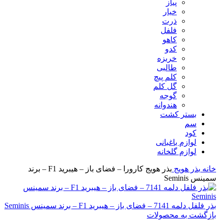
پیاز
خیار
ذرت
فلفل
کاهو
کدو
خربزه
طالبی
کلم پیچ
گل کلم
گوجه
هندوانه
بستر کشت
سم
کود
لوازم باغبانی
لوازم گلخانه
خانه
بذر
هویج
بذر هویج کارورا – فضای باز – هیبرید F1 – برند
سمینس Seminis
بذر فلفل دلمه 7141 – فضای باز – هیبرید F1 – برند سمینس Seminis
بازگشت به محصولات