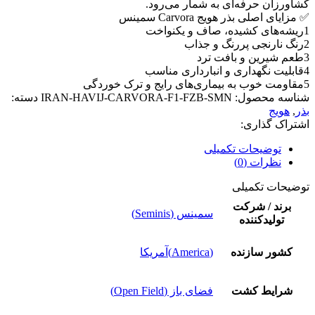
کشاورزان حرفه‌ای به شمار می‌رود.
✅ مزایای اصلی بذر هویج Carvora سمینس
1ریشه‌های کشیده، صاف و یکنواخت
2رنگ نارنجی پررنگ و جذاب
3طعم شیرین و بافت ترد
4قابلیت نگهداری و انبارداری مناسب
5مقاومت خوب به بیماری‌های رایج و ترک خوردگی
شناسه محصول:
IRAN-HAVIJ-CARVORA-F1-FZB-SMN
دسته:
بذر
,
هویج
اشتراک گذاری:
توضیحات تکمیلی
نظرات (0)
توضیحات تکمیلی
برند / شرکت
سمینس (Seminis)
تولیدکننده
کشور سازنده
(America)آمریکا
شرایط کشت
فضای باز (Open Field)