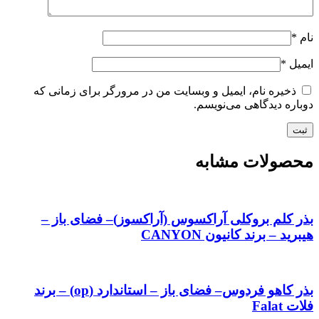
نام
*
ایمیل
*
ذخیره نام، ایمیل و وبسایت من در مرورگر برای زمانی که
دوباره دیدگاهی می‌نویسم.
محصولات مشابه
بذر کلم بروکلی آراکسوس (آراکسوز)– فضای باز –
هیبرید – برند کانیون CANYON
بذر کاهو فردوس– فضای باز – استاندارد (op) – برند
فلات Falat