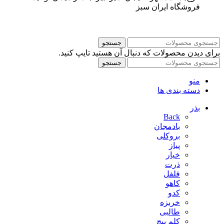
فروشگاه ایران سبز
جستجو
برای دیدن محصولات که دنبال آن هستید تایپ کنید.
جستجو
منو
دسته بندی ها
بذر
Back
بادمجان
بروکلی
پیاز
خیار
ذرت
فلفل
کاهو
کدو
خربزه
طالبی
کلم پیچ