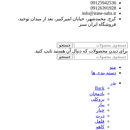
09125942536
09126391928
info@irane-sabz.ir
کرج, محمدشهر، خیابان امیرکبیر، بعد از میدان توحید،
فروشگاه ایران سبز
جستجو
برای دیدن محصولات که دنبال آن هستید تایپ کنید.
جستجو
منو
دسته بندی ها
بذر
Back
بادمجان
بروکلی
پیاز
خیار
ذرت
فلفل
کاهو