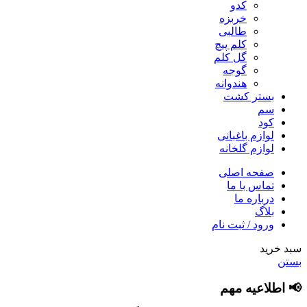
کدو
خربزه
طالبی
کلم پیچ
گل کلم
گوجه
هندوانه
بستر کشت
سم
کود
لوازم باغبانی
لوازم گلخانه
صفحه اصلی
تماس با ما
درباره ما
بلاگ
ورود / ثبت نام
سبد خرید
بستن
📢 اطلاعیه مهم