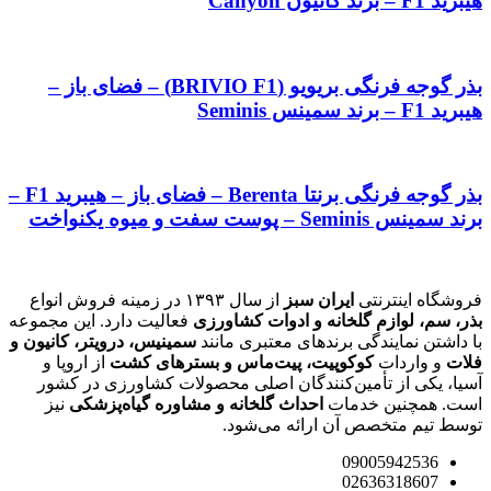
هیبرید F1 – برند کانیون Canyon
بذر گوجه فرنگی بریویو (BRIVIO F1) – فضای باز –
هیبرید F1 – برند سمینس Seminis
بذر گوجه فرنگی برنتا Berenta – فضای باز – هیبرید F1 –
برند سمینس Seminis – پوست سفت و میوه یکنواخت
فروشگاه اینترنتی
ایران سبز
از سال ۱۳۹۳ در زمینه فروش انواع
بذر، سم، لوازم گلخانه و ادوات کشاورزی
فعالیت دارد. این مجموعه
با داشتن نمایندگی برندهای معتبری مانند
سمینیس، درویتر، کانیون و
فلات
و واردات
کوکوپیت، پیت‌ماس و بسترهای کشت
از اروپا و
آسیا، یکی از تأمین‌کنندگان اصلی محصولات کشاورزی در کشور
است. همچنین خدمات
احداث گلخانه و مشاوره گیاه‌پزشکی
نیز
توسط تیم متخصص آن ارائه می‌شود.
09005942536
02636318607