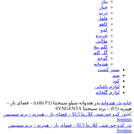
پیاز
خیار
ذرت
فلفل
کاهو
کدو
خربزه
طالبی
کلم پیچ
گل کلم
گوجه
هندوانه
بستر کشت
سم
کود
لوازم باغبانی
لوازم گلخانه
خانه
بذر
هندوانه
بذر هندوانه سیلو سینجنتا (cello F1) – فضای باز –
هیبرید (F1) – برند سینجنتا SYNGENTA
بذر کدو خورشتی کلاریتا SL5 – فضای باز – هیبرید – برند سمینس
Seminis