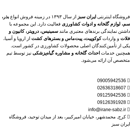
فروشگاه اینترنتی
ایران سبز
از سال ۱۳۹۳ در زمینه فروش انواع
بذر،
سم، لوازم گلخانه و ادوات کشاورزی
فعالیت دارد. این مجموعه با
داشتن نمایندگی برندهای معتبری مانند
سمینیس، درویتر، کانیون و
فلات
و واردات
کوکوپیت، پیت‌ماس و بسترهای کشت
از اروپا و آسیا،
یکی از تأمین‌کنندگان اصلی محصولات کشاورزی در کشور است.
همچنین خدمات
احداث گلخانه و مشاوره گیاه‌پزشکی
نیز توسط تیم
متخصص آن ارائه می‌شود.
09005942536
02636318607
09125942536
09126391928
info@irane-sabz.ir
کرج, محمدشهر، خیابان امیرکبیر، بعد از میدان توحید، فروشگاه
ایران سبز