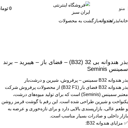
منو
0
توما
خانه
بذر
هندوانه
بازگشت به محصولات
بذر هندوانه بی 32 (B32) – فضای باز – هیبرید – برند
سمینس Seminis
بذر هندوانه B32 سمینس – پرفروش، شیرین و درشت‌بار
بذر هندوانه B32 فضای باز (B32 F1) از محصولات پرفروش شرکت
معتبر سمینس (Seminis) است که برای تولید میوه‌های درشت،
یکنواخت و شیرین طراحی شده است. این رقم با گوشت قرمز روشن
و طعم عالی، بازارپسندی بالایی دارد و برای تازه‌خوری و عرضه به
بازار داخلی و صادرات بسیار مناسب است.
✅ مزایای هندوانه B32: