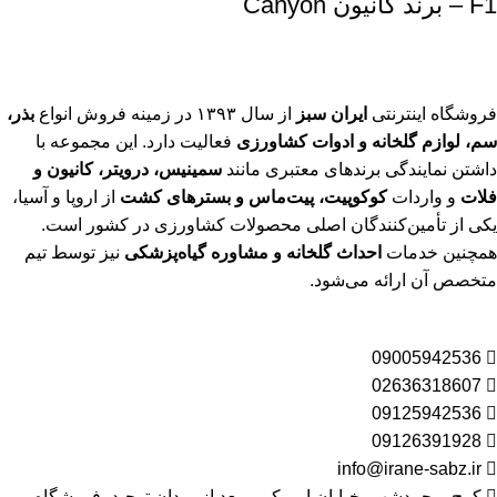
F1 – برند کانیون Canyon
فروشگاه اینترنتی
ایران سبز
از سال ۱۳۹۳ در زمینه فروش انواع
بذر،
سم، لوازم گلخانه و ادوات کشاورزی
فعالیت دارد. این مجموعه با
داشتن نمایندگی برندهای معتبری مانند
سمینیس، درویتر، کانیون و
فلات
و واردات
کوکوپیت، پیت‌ماس و بسترهای کشت
از اروپا و آسیا،
یکی از تأمین‌کنندگان اصلی محصولات کشاورزی در کشور است.
همچنین خدمات
احداث گلخانه و مشاوره گیاه‌پزشکی
نیز توسط تیم
متخصص آن ارائه می‌شود.
09005942536
02636318607
09125942536
09126391928
info@irane-sabz.ir
کرج, محمدشهر، خیابان امیرکبیر، بعد از میدان توحید، فروشگاه