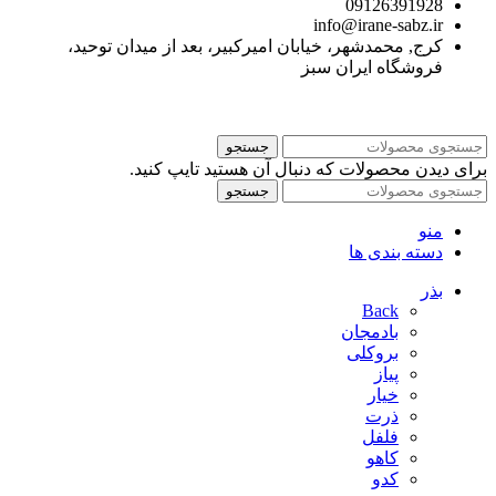
09126391928
info@irane-sabz.ir
کرج, محمدشهر، خیابان امیرکبیر، بعد از میدان توحید،
فروشگاه ایران سبز
جستجو
برای دیدن محصولات که دنبال آن هستید تایپ کنید.
جستجو
منو
دسته بندی ها
بذر
Back
بادمجان
بروکلی
پیاز
خیار
ذرت
فلفل
کاهو
کدو