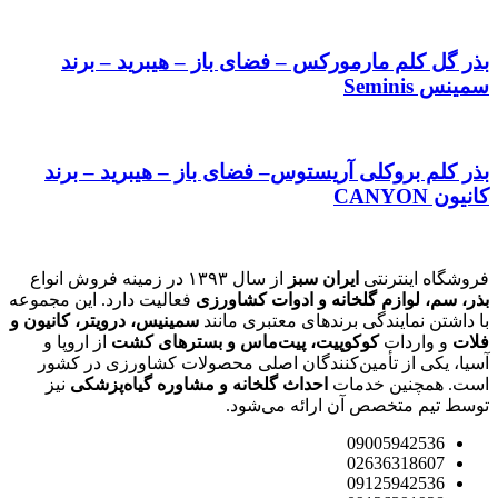
بذر گل کلم مارمورکس – فضای باز – هیبرید – برند
سمینس Seminis
بذر کلم بروکلی آریستوس– فضای باز – هیبرید – برند
کانیون CANYON
فروشگاه اینترنتی
ایران سبز
از سال ۱۳۹۳ در زمینه فروش انواع
بذر، سم، لوازم گلخانه و ادوات کشاورزی
فعالیت دارد. این مجموعه
با داشتن نمایندگی برندهای معتبری مانند
سمینیس، درویتر، کانیون و
فلات
و واردات
کوکوپیت، پیت‌ماس و بسترهای کشت
از اروپا و
آسیا، یکی از تأمین‌کنندگان اصلی محصولات کشاورزی در کشور
است. همچنین خدمات
احداث گلخانه و مشاوره گیاه‌پزشکی
نیز
توسط تیم متخصص آن ارائه می‌شود.
09005942536
02636318607
09125942536