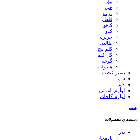
پیاز
خیار
ذرت
فلفل
کاهو
کدو
خربزه
طالبی
کلم پیچ
گل کلم
گوجه
هندوانه
بستر کشت
سم
کود
لوازم باغبانی
لوازم گلخانه
بستن
دسته‌های محصولات
بذر
بادمجان