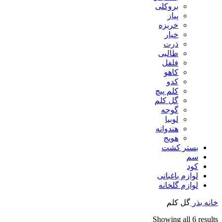
بروکلی
پیاز
خربزه
خیار
ذرت
طالبی
فلفل
کاهو
کدو
کلم پیچ
گل کلم
گوجه
لوبیا
هندوانه
هویج
بستر کشت
سم
کود
لوازم باغبانی
لوازم گلخانه
خانه
بذر
گل کلم
Sorted
Showing all 6 results