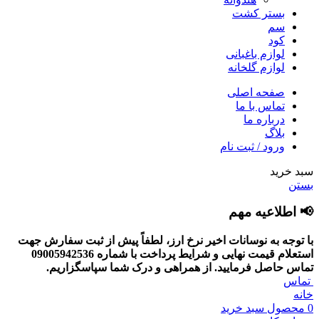
بستر کشت
سم
کود
لوازم باغبانی
لوازم گلخانه
صفحه اصلی
تماس با ما
درباره ما
بلاگ
ورود / ثبت نام
سبد خرید
بستن
📢 اطلاعیه مهم
با توجه به نوسانات اخیر نرخ ارز، لطفاً پیش از ثبت سفارش جهت
استعلام قیمت نهایی و شرایط پرداخت با شماره 09005942536
تماس حاصل فرمایید.
از همراهی و درک شما سپاسگزاریم.
تماس
خانه
0
محصول
سبد خرید