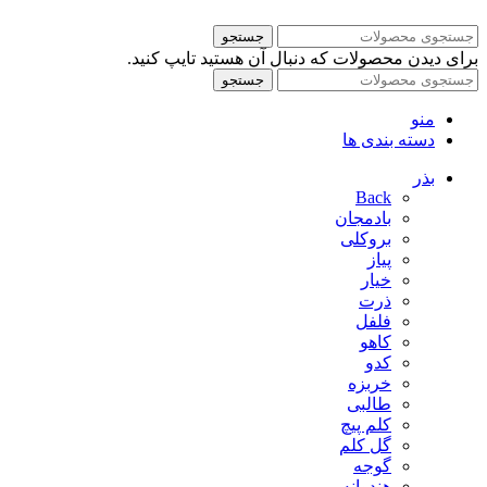
جستجو
برای دیدن محصولات که دنبال آن هستید تایپ کنید.
جستجو
منو
دسته بندی ها
بذر
Back
بادمجان
بروکلی
پیاز
خیار
ذرت
فلفل
کاهو
کدو
خربزه
طالبی
کلم پیچ
گل کلم
گوجه
هندوانه