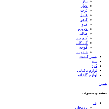
پیاز
خیار
ذرت
فلفل
کاهو
کدو
خربزه
طالبی
کلم پیچ
گل کلم
گوجه
هندوانه
بستر کشت
سم
کود
لوازم باغبانی
لوازم گلخانه
بستن
دسته‌های محصولات
بذر
بادمجان