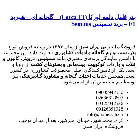
بذر فلفل دلمه لورکا (Lorca F1) – گلخانه ای – هیبرید
F1 – برند سمینس Seminis
فروشگاه اینترنتی
ایران سبز
از سال ۱۳۹۳ در زمینه فروش انواع
بذر، سم، لوازم گلخانه و ادوات کشاورزی
فعالیت دارد. این مجموعه
با داشتن نمایندگی برندهای معتبری مانند
سمینیس، درویتر، کانیون و
فلات
و واردات
کوکوپیت، پیت‌ماس و بسترهای کشت
از اروپا و
آسیا، یکی از تأمین‌کنندگان اصلی محصولات کشاورزی در کشور
است. همچنین خدمات
احداث گلخانه و مشاوره گیاه‌پزشکی
نیز
توسط تیم متخصص آن ارائه می‌شود.
09005942536
02636318607
09125942536
09126391928
info@irane-sabz.ir
کرج, محمدشهر، خیابان امیرکبیر، بعد از میدان توحید،
فروشگاه ایران سبز