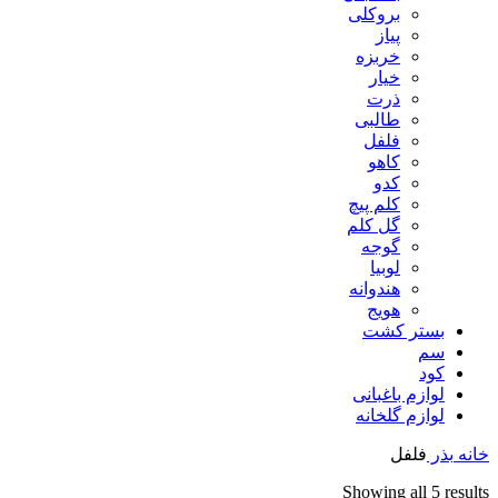
بروکلی
پیاز
خربزه
خیار
ذرت
طالبی
فلفل
کاهو
کدو
کلم پیچ
گل کلم
گوجه
لوبیا
هندوانه
هویج
بستر کشت
سم
کود
لوازم باغبانی
لوازم گلخانه
خانه
بذر
فلفل
Sorted
Showing all 5 results