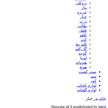
بروکلی
پیاز
خربزه
خیار
ذرت
طالبی
فلفل
کاهو
کدو
کلم پیچ
گل کلم
گوجه
لوبیا
هندوانه
هویج
بستر کشت
سم
کود
لوازم باغبانی
لوازم گلخانه
خانه
بذر
خیار
Showing all 9 results
Sorted by latest