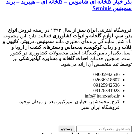
بذر خیار گلخانه ای شاموس – گلخانه ای – هیبرید – برند
سمینس Seminis
فروشگاه اینترنتی
ایران سبز
از سال ۱۳۹۳ در زمینه فروش انواع
بذر، سم، لوازم گلخانه و ادوات کشاورزی
فعالیت دارد. این مجموعه
با داشتن نمایندگی برندهای معتبری مانند
سمینیس، درویتر، کانیون و
فلات
و واردات
کوکوپیت، پیت‌ماس و بسترهای کشت
از اروپا و
آسیا، یکی از تأمین‌کنندگان اصلی محصولات کشاورزی در کشور
است. همچنین خدمات
احداث گلخانه و مشاوره گیاه‌پزشکی
نیز
توسط تیم متخصص آن ارائه می‌شود.
09005942536
02636318607
09125942536
09126391928
info@irane-sabz.ir
کرج, محمدشهر، خیابان امیرکبیر، بعد از میدان توحید،
فروشگاه ایران سبز
جستجو