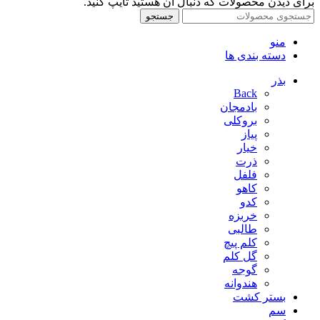
برای دیدن محصولات که دنبال آن هستید تایپ کنید.
جستجو
منو
دسته بندی ها
بذر
Back
بادمجان
بروکلی
پیاز
خیار
ذرت
فلفل
کاهو
کدو
خربزه
طالبی
کلم پیچ
گل کلم
گوجه
هندوانه
بستر کشت
سم