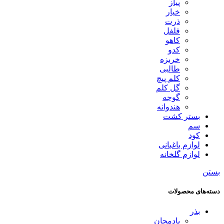
پیاز
خیار
ذرت
فلفل
کاهو
کدو
خربزه
طالبی
کلم پیچ
گل کلم
گوجه
هندوانه
بستر کشت
سم
کود
لوازم باغبانی
لوازم گلخانه
بستن
دسته‌های محصولات
بذر
بادمجان